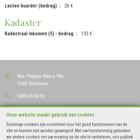
Lasten huurder (bedrag)
26 €
Kadaster
Kadastraal inkomen (€) - bedrag
133 €
Rue Philippe Baucq 98a
1040 Etterbeek
0495.30.90.50
yorick@lamarche.immo
Onze website maakt gebruik van cookies
BIV-erkende vastgoedmakelaar-bemiddelaar in België, BIV N° 511 472
Sommige cookies zijn essentieel voor het goed functioneren van de
Ondernemingsnummer : BTW BE-0422.862.788
site en kunnen niet worden geweigerd. Met uw toestemming gebruiken
we andere cookies om uw ervaring op de site te verbeteren, ons publiek
Toezichthoudende Autoriteit : Beroepinstituut van Vastgoedmakelaars