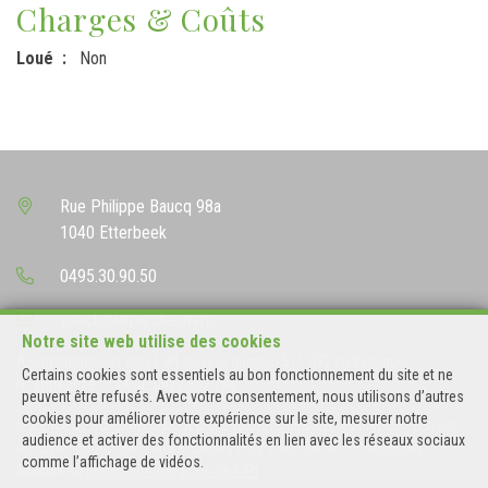
Charges & Coûts
Loué
Non
Rue Philippe Baucq 98a
1040 Etterbeek
0495.30.90.50
yorick@lamarche.immo
Notre site web utilise des cookies
Agent immobilier agréé IPI sous le numéro 511 472 en Belgique
Certains cookies sont essentiels au bon fonctionnement du site et ne
N° entreprise : TVA BE-0422.862.788
peuvent être refusés. Avec votre consentement, nous utilisons d’autres
cookies pour améliorer votre expérience sur le site, mesurer notre
Instance de contrôle: Institut professionnel des agents immobiliers, rue
audience et activer des fonctionnalités en lien avec les réseaux sociaux
du Luxembourg 16B, 1000 Bruxelles (+32 2 505 38 50 - info@ipi.be) -
comme l’affichage de vidéos.
Soumis au
code déontologique de l’ IPI