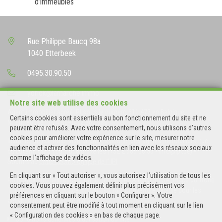
d’immeubles
Rue Philippe Baucq 98a
1040 Etterbeek
0495.30.90.50
yorick@lamarche.immo
Notre site web utilise des cookies
Agent immobilier agréé IPI sous le numéro 511 472 en Belgique
Certains cookies sont essentiels au bon fonctionnement du site et ne
N° entreprise : TVA BE-0422.862.788
peuvent être refusés. Avec votre consentement, nous utilisons d’autres
cookies pour améliorer votre expérience sur le site, mesurer notre
Instance de contrôle: Institut professionnel des agents immobiliers, rue
audience et activer des fonctionnalités en lien avec les réseaux sociaux
du Luxembourg 16B, 1000 Bruxelles (+32 2 505 38 50 - info@ipi.be) -
comme l’affichage de vidéos.
Soumis au
code déontologique de l’ IPI
En cliquant sur « Tout autoriser », vous autorisez l’utilisation de tous les
RC professionnelle et cautionnement via AXA Belgium SA, Place du Trône
cookies. Vous pouvez également définir plus précisément vos
1, 1000 Bruxelles – police n° 730.390.160. Couverture valable pour les
préférences en cliquant sur le bouton « Configurer ». Votre
activités réalisées en Belgique
consentement peut être modifié à tout moment en cliquant sur le lien
« Configuration des cookies » en bas de chaque page.
Conditions générales d'utilisation du site